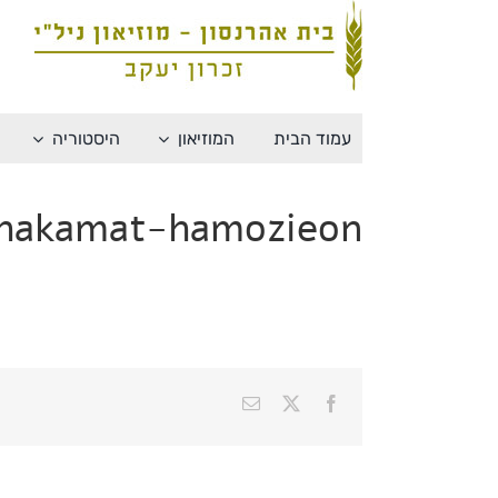
לג
תוכן
עמוד הבית
המוזיאון
היסטוריה
hakamat-hamozieon
X
Facebook
כתובת
דואר
אלקטרוני