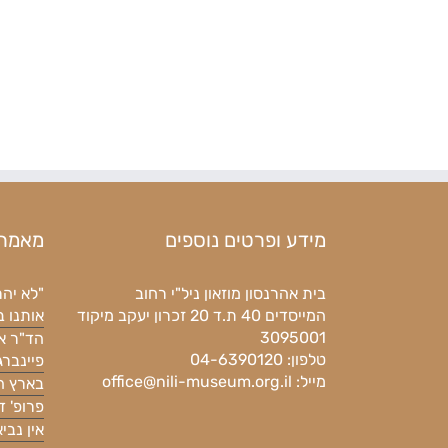
מידע ופרטים נוספים
מאמרי
בית אהרנסון מוזאון ניל"י רחוב
"לא יהר
המייסדים 40 ת.ד 20 זכרון יעקב מיקוד
אותנו 
3095001
הד"ר א
טלפון: 04-6390120
פיינברג
מייל:
office@nili-museum.org.il
בארץ ה
פרופ' ד
אין נבי