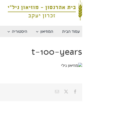
לג
תוכן
עמוד הבית
המוזיאון
היסטוריה
t-100-years
X
Facebook
כתובת
דואר
אלקטרוני