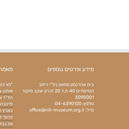
מידע ופרטים נוספים
מאמרי
בית אהרנסון מוזאון ניל"י רחוב
"לא יהר
המייסדים 40 ת.ד 20 זכרון יעקב מיקוד
אותנו 
3095001
הד"ר א
טלפון: 04-6390120
פיינברג
מייל:
office@nili-museum.org.il
בארץ ה
פרופ' ד
אין נבי