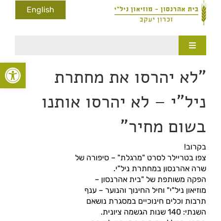
לג
English
תוכן
Toggle
Navigation
פתח סרגל
מוד הבית
"לא יהרסו את מחתרת
מוזיאון
ניל"י – לא יהרסו אותנו
יסטוריה
בשום מחיר"
דשות ותקשורת
בקרוב!
לריות
צפו בטריילר לסרט "מרגלת" – סיפורה של
שרה אהרנסון במחתרת ניל"י.
הפקה משותפת של "בית אהרנסון –
קהילה
מוזיאון ניל"י" וחיל החינוך והנוער – ענף
תרבות וכלים חינוכיים במסגרת נושאם
ינוך במוזיאון
השנתי: 140 שנות הגשמה ציונית.