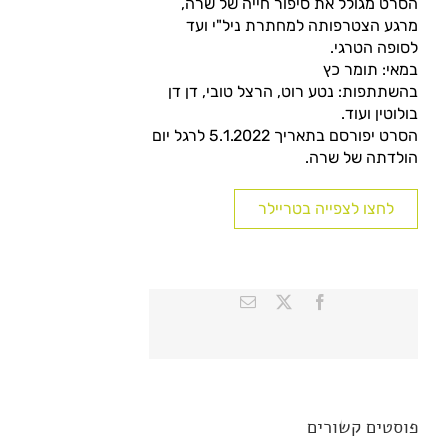
הסרט מגולל את סיפור חייה של שרה,
יולים באיזור
מרגע הצטרפותה למחתרת ניל"י ועד
לסופה הטרגי.
הזמנות
במאי: תומר כץ
בהשתתפות: נטע רוט, הרצל טובי, דן דן
Contact u
בולוטין ועוד.
הסרט יפורסם בתאריך 5.1.2022 לרגל יום
הולדתה של שרה.
לחצו לצפייה בטריילר
X
Facebook
כתובת
דואר
אלקטרוני
פוסטים קשורים