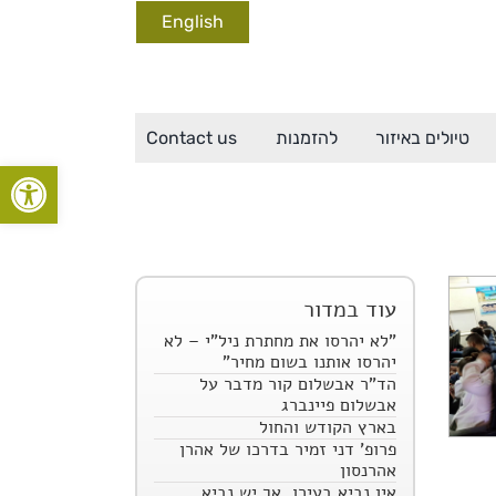
English
טיולים באיזור
להזמנות
Contact us
פתח סרגל
עוד במדור
"לא יהרסו את מחתרת ניל"י – לא
יהרסו אותנו בשום מחיר"
הד"ר אבשלום קור מדבר על
אבשלום פיינברג
בארץ הקודש והחול
פרופ' דני זמיר בדרכו של אהרן
אהרנסון
אין נביא בעירו, אך יש נביא