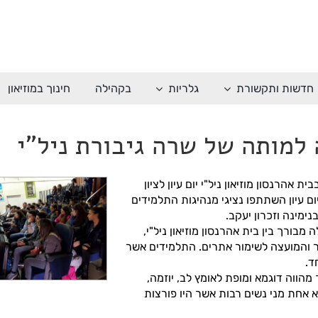
חדשות ותקשורת
גלריות
בקהילה
חינוך במוזיאון
ה למותה של שרה גיבורת ניל"י
צפה
ת, תשע"ח, 2.1.2018, התקיים בבית אהרנסון מוזיאון ניל"י יום עיון לציון
בתמונה
ום עיון השתתפו נציגי מנהיגות התלמידים
מוגדלת
ימינה וזכרון יעקב.
מבורך בין בית אהרנסון מוזיאון ניל"י,
וער והמועצה לשימור אתרים. התלמידים אשר
ד.
מהווה דוגמא ומופת לאומץ לב, יוזמה,
 אחת מני נשים רבות אשר היו פורצות