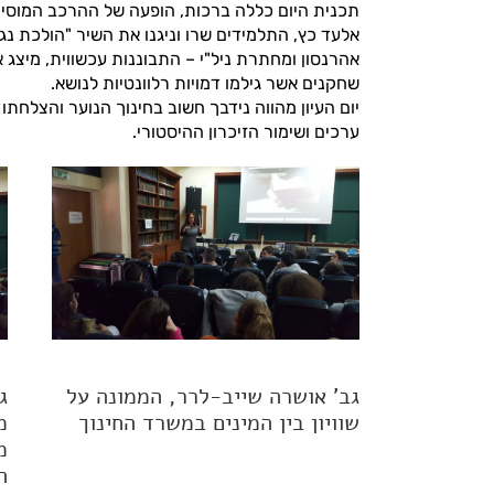
תכנית היום כללה ברכות, הופעה של ההרכב המוסיקל
אלעד כץ, התלמידים שרו וניגנו את השיר "הולכת נג
אהרנסון ומחתרת ניל"י – התבוננות עכשווית, מיצג אור
שחקנים אשר גילמו דמויות רלוונטיות לנושא.
יום העיון מהווה נידבך חשוב בחינוך הנוער והצלח
ערכים ושימור הזיכרון ההיסטורי.
גב' אושרה שייב-לרר, הממונה על
ג
שוויון בין המינים במשרד החינוך
מ
מ
ה