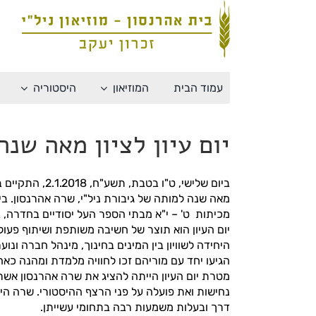
לג
תוכן
עמוד הבית
המוזיאון
היסטוריה
יום עיון לציון מאה שנ
ביום שלישי, ט"ו בטב
מאה שנה למותה של גיבורת ניל"י, שרה אהרנסון. בי
מכיתות ט' – י"א מבתי הספר העל יסודיים בחדרה, בנ
יום העיון הוא תוצר של חשיבה משותפת ושיתוף פעולה 
היחידה לשוויון בין המינים בחינוך, מינהל חברה ונ
הגיעו יחד עם מוריהם זכו לחוויה מלמדת ומהנה כאח
מטרת יום העיון הייתה להציג את שרה אהרנסון אשר 
נחישות ואת פועלה על פני הרצף ההיסטורי. שרה היא
דרך ובעלות משמעות רבה בתחומי עשייתן.