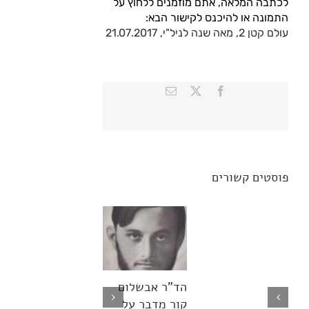
לכתבה המלאה, אתם מוזמנים ללחוץ על
טיולים באיזור
התמונה או להיכנס לקישור הבא:
עולם קטן 2, מאה שנה לניל"י, 21.07.2017
להזמנות
Contact us
X
Facebook
כתובת
דואר
אלקטרוני
פוסטים קשורים
הד"ר אבשלום
בארץ הקודש
קור מדבר על
והחול