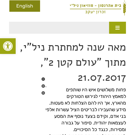
לג
English
תוכן
Toggle
Navigation
פתח סרגל
עמוד הבית
מאה שנה למחתרת ניל"י,
המוזיאון
מתוך "עולם קטן 2",
היסטוריה
21.07.2017
חדשות ותקשורת
צפה
פחות משלושים איש היו שותפים
גלריות
בתמונה
למאמץ היהודי לגירוש הטורקים
מוגדלת
מהארץ, אך היו להם הצלחות לא מעטות.
מידע שהעבירו לבריטים הציל עשרות אלפי
בקהילה
בני אדם, וקידם בצעד נוסף את המסע
לעצמאות יהודית. סיפור על גבורה
חינוך במוזיאון
ומסירות, כנגד כל הסיכויים.