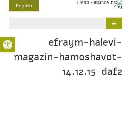
לג
English
תוכן
Toggle
Navigation
מוד הבית
פתח סרגל
efraym-halevi-
מוזיאון
magazin-hamoshavot-
יסטוריה
14.12.15-daf2
דשות ותקשורת
לריות
קהילה
ינוך במוזיאון
יולים באיזור