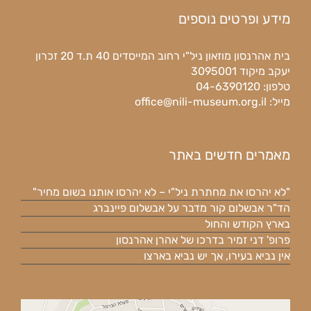
מידע ופרטים נוספים
בית אהרנסון מוזאון ניל"י רחוב המייסדים 40 ת.ד 20 זכרון
יעקב מיקוד 3095001
טלפון: 04-6390120
מייל:
office@nili-museum.org.il
מאמרים חדשים באתר
"לא יהרסו את מחתרת ניל"י – לא יהרסו אותנו בשום מחיר"
הד"ר אבשלום קור מדבר על אבשלום פיינברג
בארץ הקודש והחול
פרופ' דני זמיר בדרכו של אהרן אהרנסון
אין נביא בעירו, אך יש נביא בארצו