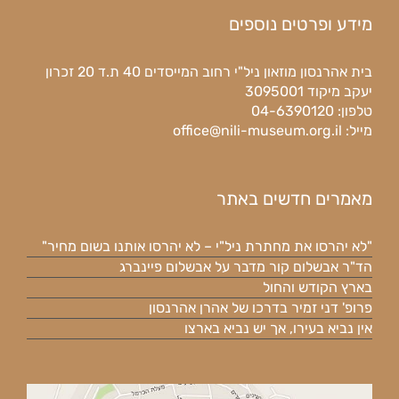
מידע ופרטים נוספים
בית אהרנסון מוזאון ניל"י רחוב המייסדים 40 ת.ד 20 זכרון
יעקב מיקוד 3095001
טלפון: 04-6390120
מייל:
office@nili-museum.org.il
מאמרים חדשים באתר
"לא יהרסו את מחתרת ניל"י – לא יהרסו אותנו בשום מחיר"
הד"ר אבשלום קור מדבר על אבשלום פיינברג
בארץ הקודש והחול
פרופ' דני זמיר בדרכו של אהרן אהרנסון
אין נביא בעירו, אך יש נביא בארצו