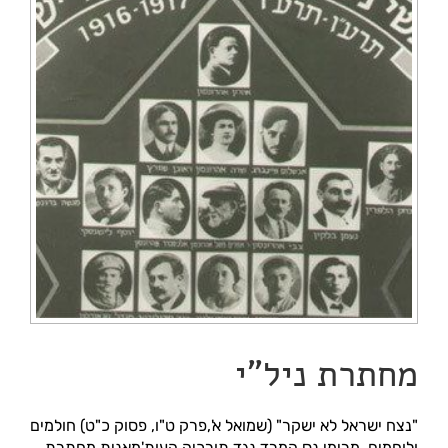
מחתרת ניל"י
"נצח ישראל לא ישקר" (שמואל א',פרק ט"ו, פסוק כ"ט) חולמים
ולוחמים, מרימי נס המרד נגד תורכיה העות'מאנית מחתרת