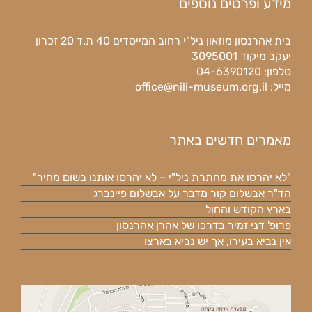
מידע ופרטים נוספים
בית אהרנסון מוזאון ניל"י רחוב המייסדים 40 ת.ד 20 זכרון
יעקב מיקוד 3095001
טלפון: 04-6390120
מייל:
office@nili-museum.org.il
מאמרים חדשים באתר
"לא יהרסו את מחתרת ניל"י – לא יהרסו אותנו בשום מחיר"
הד"ר אבשלום קור מדבר על אבשלום פיינברג
בארץ הקודש והחול
פרופ' דני זמיר בדרכו של אהרן אהרנסון
אין נביא בעירו, אך יש נביא בארצו